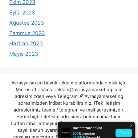
Ekim 2023
Eylül 2023
Ağustos 2023
Temmuz 2023
Haziran 2023
Mayıs 2023
Avrasya'nın en büyük reklam platformunda olmak için
Microsoft Teams:
reklam@avrasyamarketing.com
adresimizden veya Telegram: @Avrasyamarketing
adresimizden irtibat kurabilirsiniz. (Tek iletişim
adreslerimiz teams / telegram ve mail adresimizdir.
Harici hiçbir iletişim adresimiz bulunmamaktadır.
Lütfen itibar etmeyiniz.) Türkiye yasalarına göre 7258
sayılı kanun uyarınca yasa dışı bahis oynamanın
cezaları mevcuttur. Şu an bulunduğunuz site hiç bir