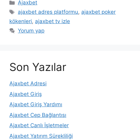
Kategoriler
Ajaxbet
Etiketler
ajaxbet adres platformu
,
ajaxbet poker
kökenleri
,
ajaxbet tv izle
Yorum yap
Son Yazılar
Ajaxbet Adresi
Ajaxbet Giriş
Ajaxbet Giriş Yardımı
Ajaxbet Cep Bağlantısı
Ajaxbet Canlı İşletmeler
Ajaxbet Yatırım Sürekliliği