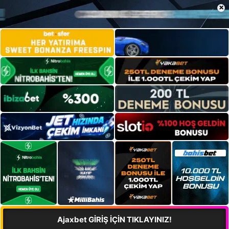
×
Ajaxbet GİRİŞ İÇİN TIKLAYINIZ!