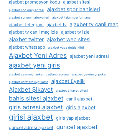
ajaxbet promosyon kodu
ajaxbet sitesi
ajaxbet spor bahisleri
ajaxbet son giriş adresi
ajaxbet sunum materyalleri
ajaxbet takım performansı
ajaxbet tv canli maç
ajaxbet telegram
ajaxbet tv
ajaxbet tv canli maç izle
ajaxbet tv izle
ajaxbet twitter
ajaxbet web sitesi
ajaxbet whatsapp
ajaxbet yasa değişikliği
Ajaxbet Yeni Adres
ajaxbet yeni adresi
ajaxbet yeni giris
ajaxbet çevrimiçi anketi bağlantı sorunu
ajaxbet çevrimiçi poker
ajaxbet üyelik
ajaxbet ücretsiz uygulama
Ajaxbet Şikayet
ajaxbet şikayet sitesi
bahis sitesi ajaxbet
canli ajaxbet
giris adresi ajaxbet
giris ajaxbet
girisi ajaxbet
giris yap ajaxbet
güncel ajaxbet
güncel adresi ajaxbet