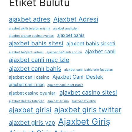
Etiket Bulutu
ajaxbet adres
Ajaxbet Adresi
ajaxbet akıllı telefon erişimi
ajaxbet analizleri
ajaxbet bahis
ajaxbet aranan casino oyunları
ajaxbet bahis sitesi
ajaxbet bahis şirketi
ajaxbet canli
ajaxbet bağlantı adresi
ajaxbet bağlantı sorunu
ajaxbet canli maç izle
ajaxbet canlı bahis
ajaxbet canlı bahislerin faydaları
Ajaxbet Canlı Destek
ajaxbet canlı casino
ajaxbet canlı maç
ajaxbet canlı rulet bahis
ajaxbet casino sitesi
ajaxbet casino oyunları
ajaxbet destek talepleri
ajaxbet erişim
ajaxbet etkinliği
ajaxbet giris twitter
ajaxbet girisi
Ajaxbet Giriş
ajaxbet giris yap