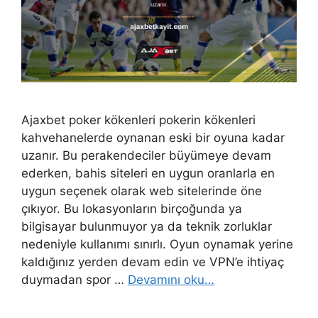
Ajaxbet poker kökenleri pokerin kökenleri
kahvehanelerde oynanan eski bir oyuna kadar
uzanır. Bu perakendeciler büyümeye devam
ederken, bahis siteleri en uygun oranlarla en
uygun seçenek olarak web sitelerinde öne
çıkıyor. Bu lokasyonların birçoğunda ya
bilgisayar bulunmuyor ya da teknik zorluklar
nedeniyle kullanımı sınırlı. Oyun oynamak yerine
kaldığınız yerden devam edin ve VPN’e ihtiyaç
duymadan spor …
Devamını oku…