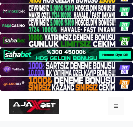
İçeriğe
atla
Menü