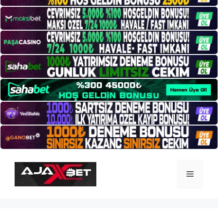
İçeriğe
atla
Menü