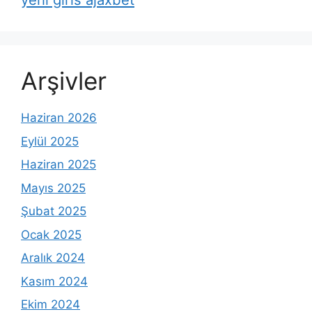
Arşivler
Haziran 2026
Eylül 2025
Haziran 2025
Mayıs 2025
Şubat 2025
Ocak 2025
Aralık 2024
Kasım 2024
Ekim 2024