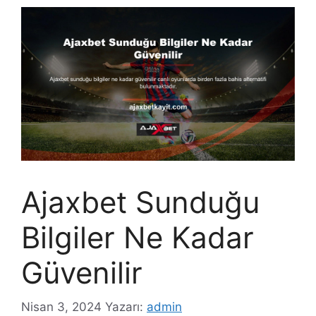
Ajaxbet Sunduğu
Bilgiler Ne Kadar
Güvenilir
Nisan 3, 2024
Yazarı:
admin