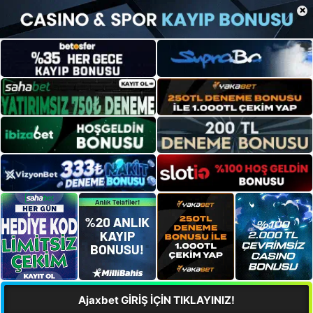
×
Ajaxbet GİRİŞ İÇİN TIKLAYINIZ!