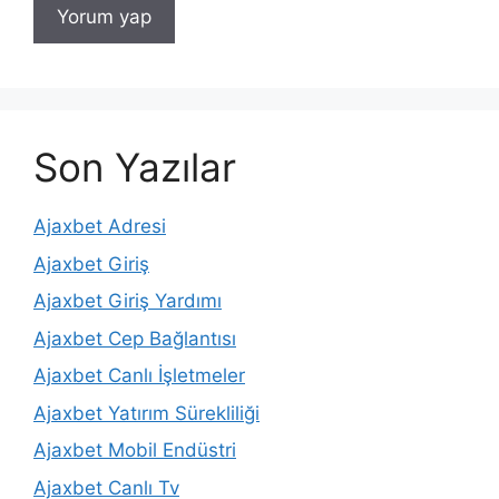
Son Yazılar
Ajaxbet Adresi
Ajaxbet Giriş
Ajaxbet Giriş Yardımı
Ajaxbet Cep Bağlantısı
Ajaxbet Canlı İşletmeler
Ajaxbet Yatırım Sürekliliği
Ajaxbet Mobil Endüstri
Ajaxbet Canlı Tv