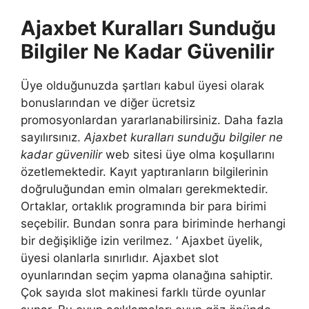
Ajaxbet Kuralları Sunduğu
Bilgiler Ne Kadar Güvenilir
Üye olduğunuzda şartları kabul üyesi olarak
bonuslarından ve diğer ücretsiz
promosyonlardan yararlanabilirsiniz. Daha fazla
sayılırsınız.
Ajaxbet kuralları sunduğu bilgiler ne
kadar güvenilir
web sitesi üye olma koşullarını
özetlemektedir. Kayıt yaptıranların bilgilerinin
doğruluğundan emin olmaları gerekmektedir.
Ortaklar, ortaklık programında bir para birimi
seçebilir. Bundan sonra para biriminde herhangi
bir değişikliğe izin verilmez. ‘ Ajaxbet üyelik,
üyesi olanlarla sınırlıdır. Ajaxbet slot
oyunlarından seçim yapma olanağına sahiptir.
Çok sayıda slot makinesi farklı türde oyunlar