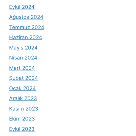
Eylül 2024
Ağustos 2024
Temmuz 2024
Haziran 2024
Mayıs 2024
Nisan 2024
Mart 2024
Şubat 2024
Ocak 2024
Aralık 2023
Kasım 2023
Ekim 2023
Eylül 2023