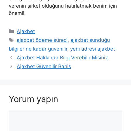
verenin şirket olduğunu hatırlatmak benim için
önemli.
Kategoriler
Ajaxbet
Etiketler
ajaxbet ödeme süreci
,
ajaxbet sunduğu
bilgiler ne kadar güvenilir
,
yeni adresi ajaxbet
Ajaxbet Hakkında Bilgi Verebilir Misiniz
Ajaxbet Güvenilir Bahis
Yorum yapın
Yorum