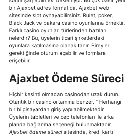
sonra şarj edilmesi bekleniyor. Bu çok basit yeni
bir Ajaxbet adres formatıdır. Ajaxbet web
sitesinde slot oynayabilirsiniz. Rulet, poker,
Black Jack ve bakara casino oyunlarına örnektir.
Farklı casino oyunları türlerinden bazıları
nelerdir? Bu, üyelerin ticari şirketlerdeki
oyunlara katılmasına olanak tanır. Bireyler
gerektiğinde oturum açabilir ve formlara
erişebilir.
Ajaxbet Ödeme Süreci
Hiçbir kesinti olmadan casinodan uzak durun.
Otantik bir casino ortamına benzer. ” Herhangi
bir bilgisayardan giriş yapılabilmektedir.
Üyelerin tabletleri ve cep telefonları ile arka
planda bağlanma seçeneği bulunmaktadır.
Ajaxbet ödeme süreci
sitesinde, kredi kartı