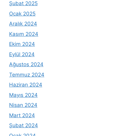
Şubat 2025
Ocak 2025
Aralık 2024
Kasım 2024
Ekim 2024
Eylül 2024
Ağustos 2024
Temmuz 2024
Haziran 2024
Mayıs 2024
Nisan 2024
Mart 2024
Şubat 2024
Ocak 2024