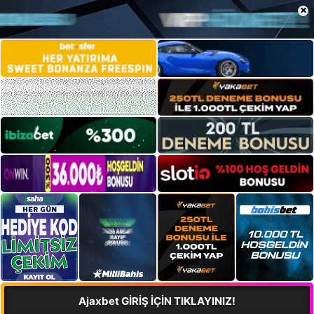
×
Ajaxbet GİRİŞ İÇİN TIKLAYINIZ!