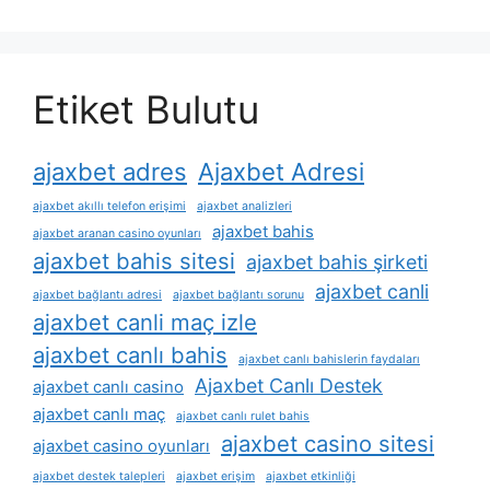
Etiket Bulutu
ajaxbet adres
Ajaxbet Adresi
ajaxbet akıllı telefon erişimi
ajaxbet analizleri
ajaxbet bahis
ajaxbet aranan casino oyunları
ajaxbet bahis sitesi
ajaxbet bahis şirketi
ajaxbet canli
ajaxbet bağlantı adresi
ajaxbet bağlantı sorunu
ajaxbet canli maç izle
ajaxbet canlı bahis
ajaxbet canlı bahislerin faydaları
Ajaxbet Canlı Destek
ajaxbet canlı casino
ajaxbet canlı maç
ajaxbet canlı rulet bahis
ajaxbet casino sitesi
ajaxbet casino oyunları
ajaxbet destek talepleri
ajaxbet erişim
ajaxbet etkinliği