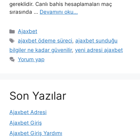
gereklidir. Canlı bahis hesaplamaları maç
sırasında …
Devamını oku…
Kategoriler
Ajaxbet
Etiketler
ajaxbet ödeme süreci
,
ajaxbet sunduğu
bilgiler ne kadar güvenilir
,
yeni adresi ajaxbet
Yorum yap
Son Yazılar
Ajaxbet Adresi
Ajaxbet Giriş
Ajaxbet Giriş Yardımı