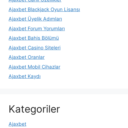
Ajaxbet Blackjack Oyun Lisansı
Ajaxbet Üyelik Adımları
Ajaxbet Forum Yorumları
Ajaxbet Bahis Bölümü
Ajaxbet Casino Siteleri
Ajaxbet Oranlar
Ajaxbet Mobil Cihazlar
Ajaxbet Kaydı
Kategoriler
Ajaxbet