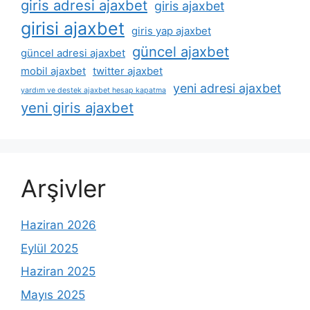
giris adresi ajaxbet
giris ajaxbet
girisi ajaxbet
giris yap ajaxbet
güncel ajaxbet
güncel adresi ajaxbet
mobil ajaxbet
twitter ajaxbet
yeni adresi ajaxbet
yardım ve destek ajaxbet hesap kapatma
yeni giris ajaxbet
Arşivler
Haziran 2026
Eylül 2025
Haziran 2025
Mayıs 2025