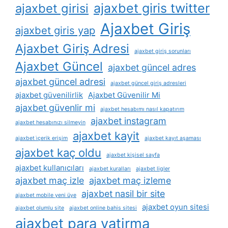
ajaxbet giris twitter
ajaxbet girisi
Ajaxbet Giriş
ajaxbet giris yap
Ajaxbet Giriş Adresi
ajaxbet giriş sorunları
Ajaxbet Güncel
ajaxbet güncel adres
ajaxbet güncel adresi
ajaxbet güncel giriş adresleri
ajaxbet güvenilirlik
Ajaxbet Güvenilir Mi
ajaxbet güvenlir mi
ajaxbet hesabımı nasıl kapatırım
ajaxbet instagram
ajaxbet hesabınızı silmeyin
ajaxbet kayit
ajaxbet i̇çerik erişim
ajaxbet kayıt aşaması
ajaxbet kaç oldu
ajaxbet kişisel sayfa
ajaxbet kullanıcıları
ajaxbet kuralları
ajaxbet ligler
ajaxbet maç izle
ajaxbet maç izleme
ajaxbet nasil bir site
ajaxbet mobile yeni üye
ajaxbet oyun sitesi
ajaxbet olumlu site
ajaxbet online bahis sitesi
ajaxbet para yatirma