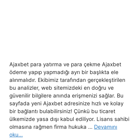
Ajaxbet para yatırma ve para çekme Ajaxbet
ödeme yapıp yapmadığı ayrı bir başlıkta ele
alınmalıdır. Ekibimiz tarafından gerçekleştirilen
bu analizler, web sitemizdeki en doğru ve
güvenilir bilgilere anında erişmenizi sağlar. Bu
sayfada yeni Ajaxbet adresinize hızlı ve kolay
bir bağlantı bulabilirsiniz! Çünkü bu ticaret
ülkemizde yasa dışı kabul ediliyor. Lisans sahibi
olmasına rağmen firma hukuka …
Devamını
oku…