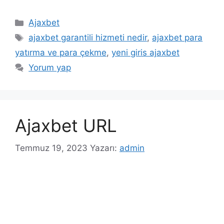
Kategoriler
Ajaxbet
Etiketler
ajaxbet garantili hizmeti nedir
,
ajaxbet para
yatırma ve para çekme
,
yeni giris ajaxbet
Yorum yap
Ajaxbet URL
Temmuz 19, 2023
Yazarı:
admin