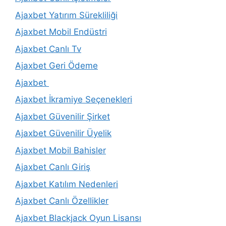
Ajaxbet Yatırım Sürekliliği
Ajaxbet Mobil Endüstri
Ajaxbet Canlı Tv
Ajaxbet Geri Ödeme
Ajaxbet
Ajaxbet İkramiye Seçenekleri
Ajaxbet Güvenilir Şirket
Ajaxbet Güvenilir Üyelik
Ajaxbet Mobil Bahisler
Ajaxbet Canlı Giriş
Ajaxbet Katılım Nedenleri
Ajaxbet Canlı Özellikler
Ajaxbet Blackjack Oyun Lisansı