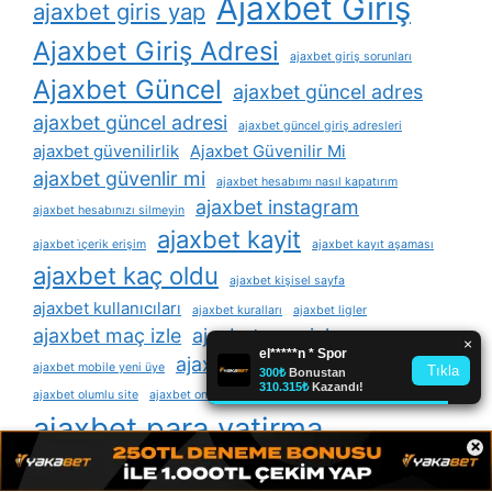
Ajaxbet Giriş
ajaxbet giris yap
Ajaxbet Giriş Adresi
ajaxbet giriş sorunları
Ajaxbet Güncel
ajaxbet güncel adres
ajaxbet güncel adresi
ajaxbet güncel giriş adresleri
ajaxbet güvenilirlik
Ajaxbet Güvenilir Mi
ajaxbet güvenlir mi
ajaxbet hesabımı nasıl kapatırım
ajaxbet instagram
ajaxbet hesabınızı silmeyin
ajaxbet kayit
ajaxbet i̇çerik erişim
ajaxbet kayıt aşaması
ajaxbet kaç oldu
ajaxbet kişisel sayfa
ajaxbet kullanıcıları
ajaxbet kuralları
ajaxbet ligler
ajaxbet maç izle
ajaxbet maç izleme
ajaxbet nasil bir site
ajaxbet mobile yeni üye
ajaxbet oyun sitesi
ajaxbet olumlu site
ajaxbet online bahis sitesi
ajaxbet para yatirma
×
Ajaxbet Para Çekme
ajaxbet platformu