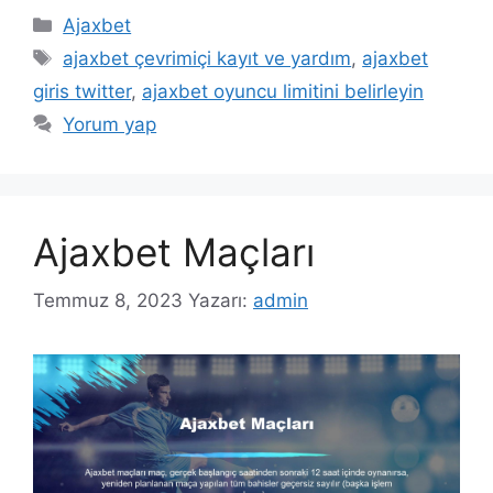
Kategoriler
Ajaxbet
Etiketler
ajaxbet çevrimiçi kayıt ve yardım
,
ajaxbet
giris twitter
,
ajaxbet oyuncu limitini belirleyin
Yorum yap
Ajaxbet Maçları
Temmuz 8, 2023
Yazarı:
admin