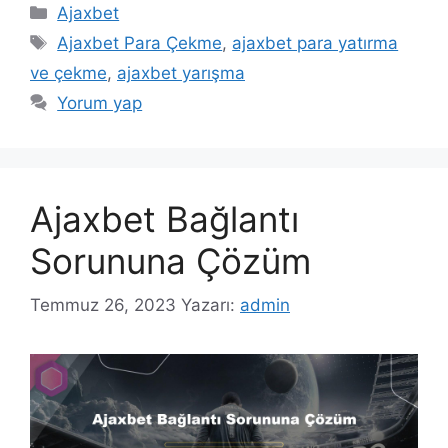
Kategoriler
Ajaxbet
Etiketler
Ajaxbet Para Çekme
,
ajaxbet para yatırma
ve çekme
,
ajaxbet yarışma
Yorum yap
Ajaxbet Bağlantı
Sorununa Çözüm
Temmuz 26, 2023
Yazarı:
admin