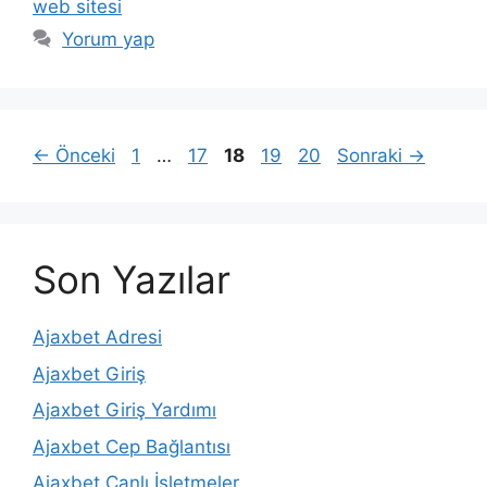
web sitesi
Yorum yap
Sayfa
Sayfa
Sayfa
Sayfa
Sayfa
←
Önceki
1
…
17
18
19
20
Sonraki
→
Son Yazılar
Ajaxbet Adresi
Ajaxbet Giriş
Ajaxbet Giriş Yardımı
Ajaxbet Cep Bağlantısı
Ajaxbet Canlı İşletmeler