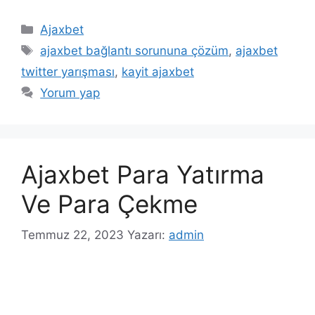
Kategoriler
Ajaxbet
Etiketler
ajaxbet bağlantı sorununa çözüm
,
ajaxbet
twitter yarışması
,
kayit ajaxbet
Yorum yap
Ajaxbet Para Yatırma
Ve Para Çekme
Temmuz 22, 2023
Yazarı:
admin