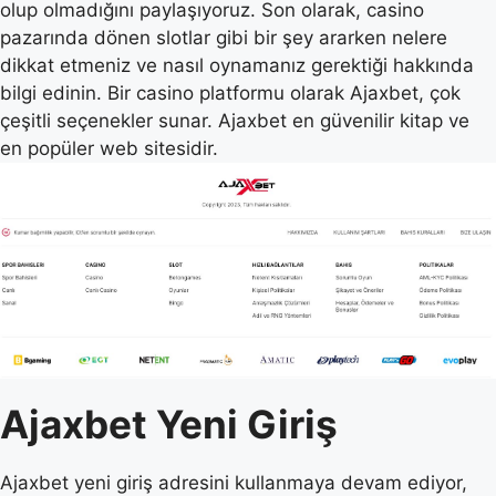
olup olmadığını paylaşıyoruz. Son olarak, casino
pazarında dönen slotlar gibi bir şey ararken nelere
dikkat etmeniz ve nasıl oynamanız gerektiği hakkında
bilgi edinin. Bir casino platformu olarak Ajaxbet, çok
çeşitli seçenekler sunar. Ajaxbet en güvenilir kitap ve
en popüler web sitesidir.
Ajaxbet Yeni Giriş
Ajaxbet yeni giriş adresini kullanmaya devam ediyor,