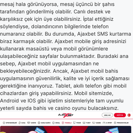
mesaj hala görünüyorsa, mesaj üçüncü bir şahıs
tarafından gönderilmiş olabilir. Canlı destek ve
karşılıksız çek için üye olabilirsiniz. İptal ettiğiniz
söylendiyse, dolandırıcının bilgilerinde telefon
numaranız olabilir. Bu durumda, Ajaxbet SMS kurtarma
biraz karmaşık olabilir. Ajaxbet mobile giriş adresinizi
kullanarak masaüstü veya mobil görünümlere
ulaşabileceğiniz sayfalar bulunmaktadır. Buradaki ana
sebep, Ajaxbet mobil uygulamasından ne
bekleyebileceğinizdir. Ancak, Ajaxbet mobil bahis
uygulamasının güvenilirlik, kalite ve iyi içerik sağlaması
gerektiğine inanıyoruz. Tablet, akıllı telefon gibi mobil
cihazlardan giriş yapabilirsiniz. Mobil sitemizde,
Android ve IOS gibi işletim sistemleriyle tam uyumlu
yeterli sayıda bahis ve casino oyunu bulacaksınız.