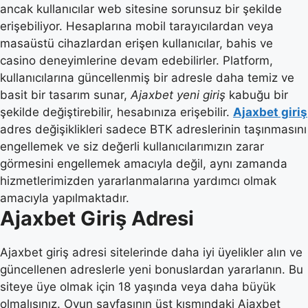
ancak kullanıcılar web sitesine sorunsuz bir şekilde
erişebiliyor. Hesaplarına mobil tarayıcılardan veya
masaüstü cihazlardan erişen kullanıcılar, bahis ve
casino deneyimlerine devam edebilirler. Platform,
kullanıcılarına güncellenmiş bir adresle daha temiz ve
basit bir tasarım sunar,
Ajaxbet yeni giriş
kabuğu bir
şekilde değiştirebilir, hesabınıza erişebilir.
Ajaxbet giriş
adres değişiklikleri sadece BTK adreslerinin taşınmasını
engellemek ve siz değerli kullanıcılarımızın zarar
görmesini engellemek amacıyla değil, aynı zamanda
hizmetlerimizden yararlanmalarına yardımcı olmak
amacıyla yapılmaktadır.
Ajaxbet Giriş Adresi
Ajaxbet giriş adresi sitelerinde daha iyi üyelikler alın ve
güncellenen adreslerle yeni bonuslardan yararlanın. Bu
siteye üye olmak için 18 yaşında veya daha büyük
olmalısınız. Oyun sayfasının üst kısmındaki Ajaxbet