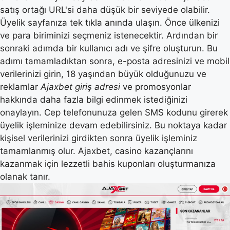
satış ortağı URL'si daha düşük bir seviyede olabilir.
Üyelik sayfanıza tek tıkla anında ulaşın. Önce ülkenizi
ve para biriminizi seçmeniz istenecektir. Ardından bir
sonraki adımda bir kullanıcı adı ve şifre oluşturun. Bu
adımı tamamladıktan sonra, e-posta adresinizi ve mobil
verilerinizi girin, 18 yaşından büyük olduğunuzu ve
reklamlar
Ajaxbet giriş adresi
ve promosyonlar
hakkında daha fazla bilgi edinmek istediğinizi
onaylayın. Cep telefonunuza gelen SMS kodunu girerek
üyelik işleminize devam edebilirsiniz. Bu noktaya kadar
kişisel verilerinizi girdikten sonra üyelik işleminiz
tamamlanmış olur. Ajaxbet, casino kazançlarını
kazanmak için lezzetli bahis kuponları oluşturmanıza
olanak tanır.