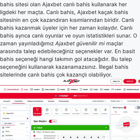
bahis sitesi olan Ajaxbet canlı bahis kullanarak her
ligdeki her maçta. Canlı bahis, Ajaxbet kaçak bahis
sitesinin en çok kazandıran kısımlarından biridir. Canlı
bahis kazanmak üyeler için her zaman kolaydır. Canlı
bahis ayrıca canlı oyunlar ve oyun istatistikleri sunar. O
zaman yayınladığımız
Ajaxbet güvenilir mi
maçlar
arasında talep edebileceğiniz seçenekler var. En basit
bahis seçeneği hangi takımın gol atacağıdır. Bu talep
seçeneğini kullanarak kazanamazsınız. İllegal bahis
sitelerinde canlı bahis çok kazançlı olabiliyor.