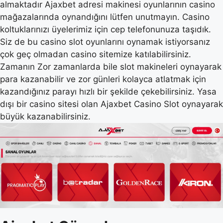
almaktadır Ajaxbet adresi makinesi oyunlarının casino
mağazalarında oynandığını lütfen unutmayın. Casino
koltuklarınızı üyelerimiz için cep telefonunuza taşıdık.
Siz de bu casino slot oyunlarını oynamak istiyorsanız
çok geç olmadan casino sitemize katılabilirsiniz.
Zamanın Zor zamanlarda bile slot makineleri oynayarak
para kazanabilir ve zor günleri kolayca atlatmak için
kazandığınız parayı hızlı bir şekilde çekebilirsiniz. Yasa
dışı bir casino sitesi olan Ajaxbet Casino Slot oynayarak
büyük kazanabilirsiniz.