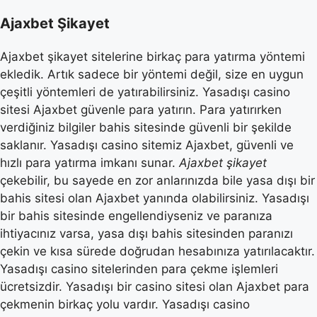
Ajaxbet Şikayet
Ajaxbet şikayet sitelerine birkaç para yatırma yöntemi
ekledik. Artık sadece bir yöntemi değil, size en uygun
çeşitli yöntemleri de yatırabilirsiniz. Yasadışı casino
sitesi Ajaxbet güvenle para yatırın. Para yatırırken
verdiğiniz bilgiler bahis sitesinde güvenli bir şekilde
saklanır. Yasadışı casino sitemiz Ajaxbet, güvenli ve
hızlı para yatırma imkanı sunar.
Ajaxbet şikayet
çekebilir, bu sayede en zor anlarınızda bile yasa dışı bir
bahis sitesi olan Ajaxbet yanında olabilirsiniz. Yasadışı
bir bahis sitesinde engellendiyseniz ve paranıza
ihtiyacınız varsa, yasa dışı bahis sitesinden paranızı
çekin ve kısa sürede doğrudan hesabınıza yatırılacaktır.
Yasadışı casino sitelerinden para çekme işlemleri
ücretsizdir. Yasadışı bir casino sitesi olan Ajaxbet para
çekmenin birkaç yolu vardır. Yasadışı casino