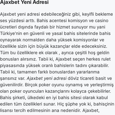
Ajaxbet Yeni Adresi
Ajaxbet yeni adresi edebileceğiniz gibi, keyifli bekleme
ses yüzdesi arttı. Bahis acentesi komisyon ve casino
ücretleri dışında faydalı bir hizmet sunuyor mu yani
Türkiye'nin en güvenli ve yasal bahis sitelerinde bahis
oynayarak normalden daha yüksek komisyonlar ve
özellikle sizin için büyük kazançlar elde edeceksiniz.
Tüm bu özelliklere ek olarak , ayrıca çeşitli hoş geldin
bonusları alırsınız. Tabii ki, Ajaxbet seçen herkes rulet
piyasasında yüksek oranlı bahislerin tadını çıkarabilir.
Tabii ki, tamamen farklı bonuslardan yararlanma
şansınız var.
Ajaxbet yeni adresi
döviz ticareti basit ve
güvenilirdir. Birçok poker oyunu oynamış ve yerleştirmiş
olan poker oyuncuları kazançlarını kolayca çekebilirler.
Bahis şirketi, ülkedeki en iyi bahis sitesi olarak kabul
edilen tüm özellikleri sunar. Hiç şüphe yok ki, bahisçinin
lisansı tercih edilmesinin ana nedenidir. Ajaxbet,