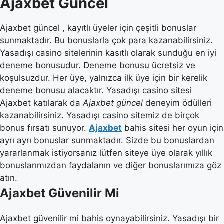
Ajaxbet Güncel
Ajaxbet güncel , kayıtlı üyeler için çeşitli bonuslar
sunmaktadır. Bu bonuslarla çok para kazanabilirsiniz.
Yasadışı casino sitelerinin kasıtlı olarak sunduğu en iyi
deneme bonusudur. Deneme bonusu ücretsiz ve
koşulsuzdur. Her üye, yalnızca ilk üye için bir kerelik
deneme bonusu alacaktır. Yasadışı casino sitesi
Ajaxbet katılarak da
Ajaxbet güncel
deneyim ödülleri
kazanabilirsiniz. Yasadışı casino sitemiz de birçok
bonus fırsatı sunuyor.
Ajaxbet
bahis sitesi her oyun için
ayrı ayrı bonuslar sunmaktadır. Sizde bu bonuslardan
yararlanmak istiyorsanız lütfen siteye üye olarak yıllık
bonuslarımızdan faydalanın ve diğer bonuslarımıza göz
atın.
Ajaxbet Güvenilir Mi
Ajaxbet güvenilir mi bahis oynayabilirsiniz. Yasadışı bir