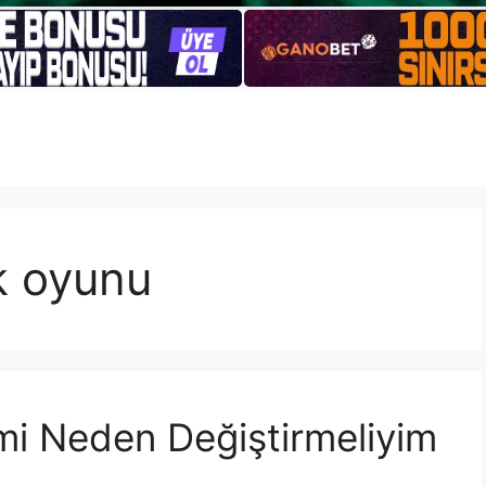
k oyunu
mi Neden Değiştirmeliyim