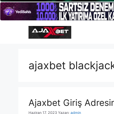
İçeriğe
atla
ajaxbet blackjac
Ajaxbet Giriş Adresi
Haziran 17, 2023
Yazarı:
admin