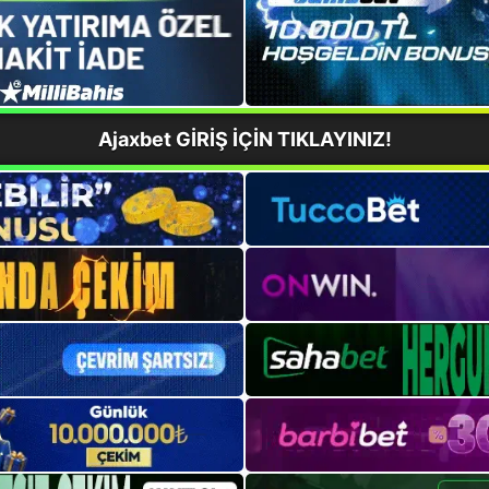
Ajaxbet GİRİŞ İÇİN TIKLAYINIZ!