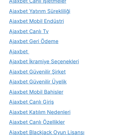
Ajaxbet Canlı İşletmeler
Ajaxbet Yatırım Sürekliliği
Ajaxbet Mobil Endüstri
Ajaxbet Canlı Tv
Ajaxbet Geri Ödeme
Ajaxbet
Ajaxbet İkramiye Seçenekleri
Ajaxbet Güvenilir Şirket
Ajaxbet Güvenilir Üyelik
Ajaxbet Mobil Bahisler
Ajaxbet Canlı Giriş
Ajaxbet Katılım Nedenleri
Ajaxbet Canlı Özellikler
Ajaxbet Blackjack Oyun Lisansı